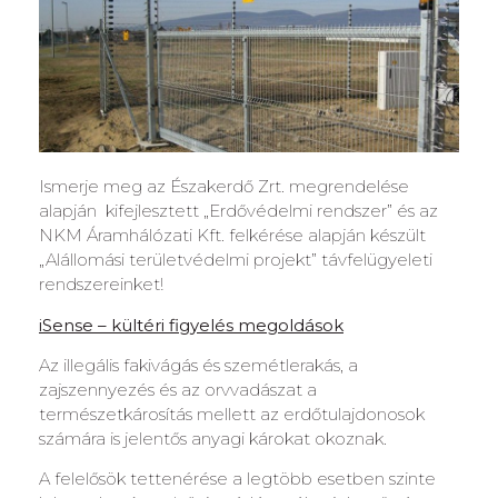
Ismerje meg az Északerdő Zrt. megrendelése
alapján kifejlesztett „Erdővédelmi rendszer” és az
NKM Áramhálózati Kft. felkérése alapján készült
„Alállomási területvédelmi projekt” távfelügyeleti
rendszereinket!
iSense – kültéri figyelés megoldások
Az illegális fakivágás és szemétlerakás, a
zajszennyezés és az orvvadászat a
természetkárosítás mellett az erdőtulajdonosok
számára is jelentős anyagi károkat okoznak.
A felelősök tettenérése a legtöbb esetben szinte