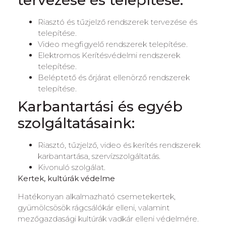
tervezése és telepítése:
Riasztó és tűzjelző rendszerek tervezése és
telepítése.
Video megfigyelő rendszerek telepítése.
Elektromos Kerítésvédelmi rendszerek
telepítése.
Beléptető és őrjárat ellenörző rendszerek
telepítése.
Karbantartási és egyéb
szolgáltatásaink:
Riasztó, tűzjelző, video és kerítés rendszerek
karbantartása, szervízszolgáltatás.
Kivonuló szolgálat.
Kertek, kultúrák védelme
Hatékonyan alkalmazható csemetekertek,
gyümölcsösök rágcsálókár elleni, valamint
mezőgazdasági kultúrák vadkár elleni védelmére.