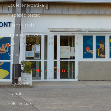
Épületenergetika
Magasépítészet
Mérnökiroda
Kutatás-fejlesztés
Saját termékeink
Szerviz
Hasznos Linkek
Pályázatok
Rólunk
Referenciák