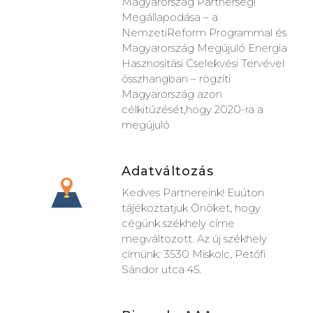
Magyarország Partnerségi
Megállapodása – a
NemzetiReform Programmal és
Magyarország Megújuló Energia
Hasznosítási Cselekvési Tervével
összhangban – rögzíti
Magyarország azon
célkitűzését,hogy 2020-ra a
megújuló
Adatváltozás
Kedves Partnereink! Euúton
tájékoztatjuk Önöket, hogy
cégünk székhely címe
megváltozott. Az új székhely
címünk: 3530 Miskolc, Petőfi
Sándor utca 45.