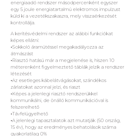
energiaadó rendszer másodpercenként egyszer
egy 5 joule energiatartalmú elektromos impulzust
küld ki a vezetékszakaszra, mely visszaérkezését
kontrollálja.
A kerítésvédelmi rendszer az alábbi funkciókat
képes ellátni:
◦Sokkoló áramütéssel megakadályozza az
átmászást
◦Riasztó hatású már a megjelenése is, hiszen 10
méterenként figyelmeztető táblák jelzik a rendszer
létezését
◦Az esetleges kábelátvágásokat, szándékos
zárlatokat azonnal jelzi, és riaszt
◦Képes a jelenlegi riasztó rendszerükkel
kommunikálni, de önálló kommunikációval is
felszerelhető
◦Távfelügyelhető
◦A jelenlegi tapasztalatok azt mutatják (50 ország,
15 év), hogy az eredményes behatolások száma
gyakorlatilag 0%