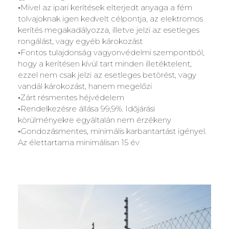
◦Mivel az ipari kerítések elterjedt anyaga a fém
tolvajoknak igen kedvelt célpontja, az elektromos
kerítés megakadályozza, illetve jelzi az esetleges
rongálást, vagy egyéb károkozást
◦Fontos tulajdonság vagyonvédelmi szempontból,
hogy a kerítésen kívül tart minden illetéktelent,
ezzel nem csak jelzi az esetleges betörést, vagy
vandál károkozást, hanem megelőzi
◦Zárt résmentes héjvédelem
◦Rendelkezésre állása 99,9%. Időjárási
körülményekre egyáltalán nem érzékeny
◦Gondozásmentes, minimális karbantartást igényel.
Az élettartama minimálisan 15 év