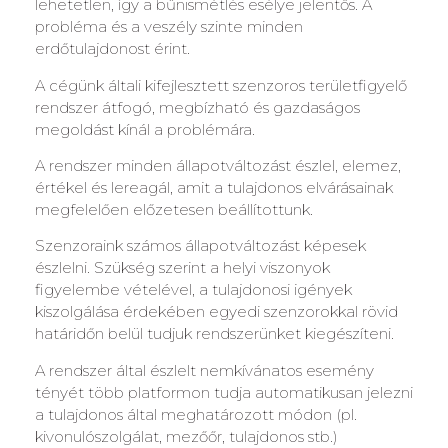
lehetetlen, így a bűnismétlés esélye jelentős. A
probléma és a veszély szinte minden
erdőtulajdonost érint.
A cégünk általi kifejlesztett szenzoros területfigyelő
rendszer átfogó, megbízható és gazdaságos
megoldást kínál a problémára.
A rendszer minden állapotváltozást észlel, elemez,
értékel és lereagál, amit a tulajdonos elvárásainak
megfelelően előzetesen beállítottunk.
Szenzoraink számos állapotváltozást képesek
észlelni. Szükség szerint a helyi viszonyok
figyelembe vételével, a tulajdonosi igények
kiszolgálása érdekében egyedi szenzorokkal rövid
határidőn belül tudjuk rendszerünket kiegészíteni.
A rendszer által észlelt nemkívánatos esemény
tényét több platformon tudja automatikusan jelezni
a tulajdonos által meghatározott módon (pl.
kivonulószolgálat, mezőőr, tulajdonos stb.)