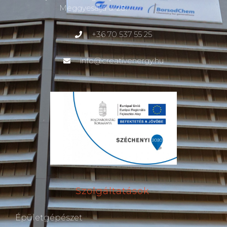
Meggyesalja u. 28.
+36 70 537 55 25
info@creativenergy.hu
Szolgáltatások
Épületgépészet