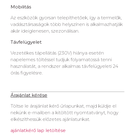
Mobilitás
Az eszközök gyorsan telepíthetőek, így a termelők,
vadásztársaságok több helyszínen is alkalmazhatják
akár ideiglenesen, szezonálisan.
Távfelügyelet
Vezetékes tápellátás (230V) hiánya esetén
napelemes töltéssel tudjuk folyamatossá tenni
használatát, a rendszer alkalmas távfelügyeleti 24
órás figyelésre.
Árajánlat kérése
Töltse le árajánlat kérő űrlapunkat, majd küldje el
nekünk e-mailben a kitöltött nyomtatványt, hogy
elkészíthessük előzetes ajánlatunkat.
ajánlatkérő lap letöltése