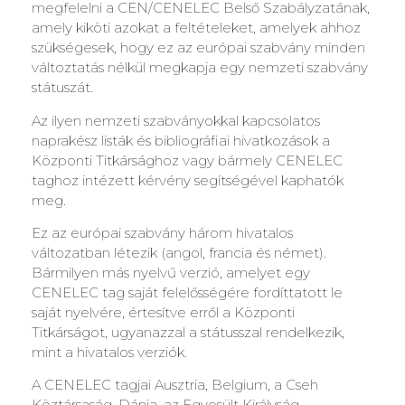
megfelelni a CEN/CENELEC Belső Szabályzatának,
amely kiköti azokat a feltételeket, amelyek ahhoz
szükségesek, hogy ez az európai szabvány minden
változtatás nélkül megkapja egy nemzeti szabvány
státuszát.
Az ilyen nemzeti szabványokkal kapcsolatos
naprakész listák és bibliográfiai hivatkozások a
Központi Titkársághoz vagy bármely CENELEC
taghoz intézett kérvény segítségével kaphatók
meg.
Ez az európai szabvány három hivatalos
változatban létezik (angol, francia és német).
Bármilyen más nyelvű verzió, amelyet egy
CENELEC tag saját felelősségére fordíttatott le
saját nyelvére, értesítve erről a Központi
Titkárságot, ugyanazzal a státusszal rendelkezik,
mint a hivatalos verziók.
A CENELEC tagjai Ausztria, Belgium, a Cseh
Köztársaság, Dánia, az Egyesült Királyság,