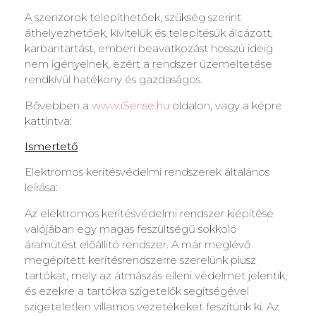
A szenzorok telepíthetőek, szükség szerint
áthelyezhetőek, kivitelük és telepítésük álcázott,
karbantartást, emberi beavatkozást hosszú ideig
nem igényelnek, ezért a rendszer üzemeltetése
rendkívül hatékony és gazdaságos.
Bővebben a
www.iSense.hu
oldalon, vagy a képre
kattintva:
Ismertető
Elektromos kerítésvédelmi rendszerek általános
leírása:
Az elektromos kerítésvédelmi rendszer kiépítése
valójában egy magas feszültségű sokkoló
áramütést előállító rendszer. A már meglévő
megépített kerítésrendszerre szerelünk plusz
tartókat, mely az átmászás elleni védelmet jelentik,
és ezekre a tartókra szigetelők segítségével
szigeteletlen villamos vezetékeket feszítünk ki. Az