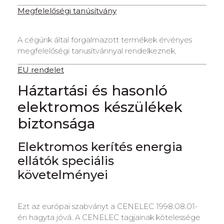
Megfelelőségi tanúsítvány
A cégünk által forgalmazott termékek érvényes
megfelelőségi tanusítvánnyal rendelkeznek.
EU rendelet
Háztartási és hasonló
elektromos készülékek
biztonsága
Elektromos kerítés energia
ellátók speciális
követelményei
Ezt az európai szabványt a CENELEC 1998.08.01-
én hagyta jóvá. A CENELEC tagjainak kötelessége