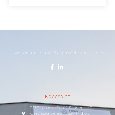
Kövessen minket a közösségi média oldalainkon is!
Kapcsolat
3530 Miskolc, Petőfi Sándor u. 45.,
Gazdasági bejárat: 3530 Miskolc,