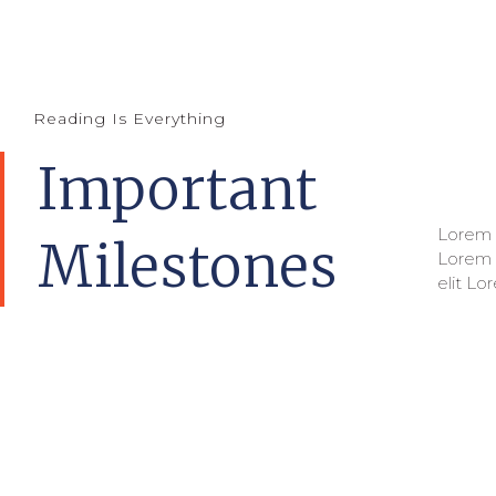
Reading Is Everything
Important
Lorem i
adipisc
Milestones
Lorem i
ipsum d
elit Lo