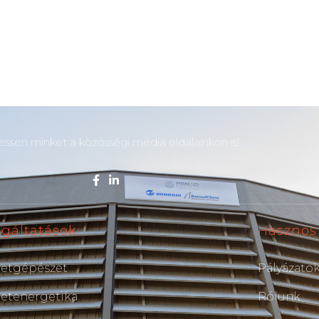
ssen minket a közösségi média oldalainkon is!
lgáltatások
Hasznos
etgépészet
Pályázato
etenergetika
Rólunk