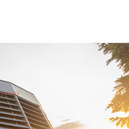
 Linkek
k