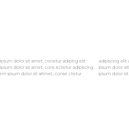
psum dolor sit amet, conetur adiping elit
ing elit aloma lomiur off silder tolos. Lorem
psum dolor sit amet, cons ectetur adipiscing
olor sitlor amet, conetur adiping elit Lorem
rem ipsum dolor sit altmet, conse ctetur
ipsum dolor sit