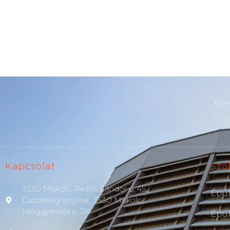
Köve
Kapcsolat
Szo
3530 Miskolc, Petőfi Sándor u. 45.,
Épül
Gazdasági bejárat: 3530 Miskolc,
Meggyesalja u. 28.
Épül