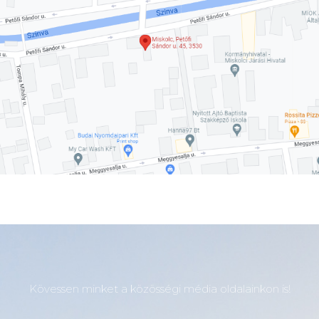
Kövessen minket a közösségi média oldalainkon is!