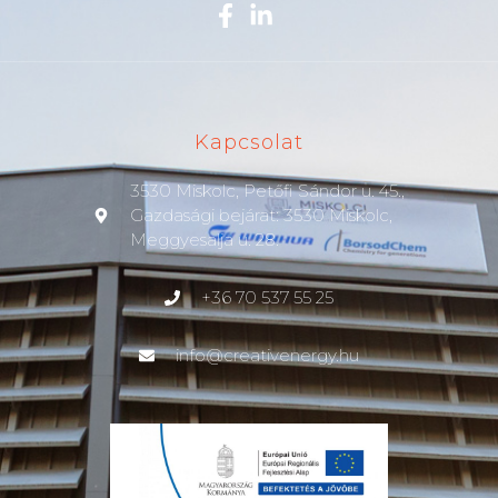
Kapcsolat
3530 Miskolc, Petőfi Sándor u. 45.,
Gazdasági bejárat: 3530 Miskolc,
Meggyesalja u. 28.
+36 70 537 55 25
info@creativenergy.hu