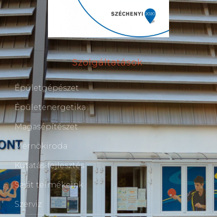
Szolgáltatások
Épületgépészet
Épületenergetika
Magasépítészet
Mérnökiroda
Kutatás-fejlesztés
Saját termékeink
Szerviz