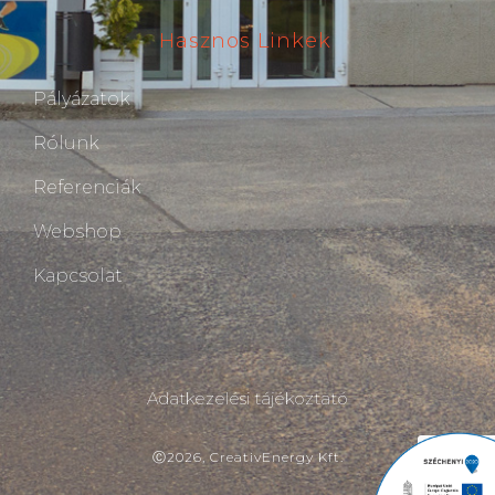
Hasznos Linkek
Pályázatok
Rólunk
Referenciák
Webshop
Kapcsolat
Adatkezelési tájékoztató
Ⓒ2026, CreativEnergy Kft.