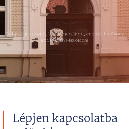
Dolgozzunk együtt. Várjuk megújított, energia-hatékony
irodánkban Miskolcon!
Lépjen kapcsolatba