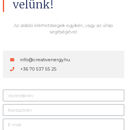
velünk!
Az alábbi elérhetősegek egyikén, vagy az űrlap
segítségével:
info@creativenergy.hu
+36 70 537 55 25