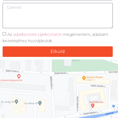
Az
adatkezelés tájékoztatót
megismertem, adataim
kezeléséhez hozzájárulok.
Elküld