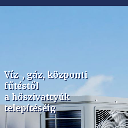
Víz-, gáz, központi
fűtéstől
a hőszivattyúk
telepítéséig