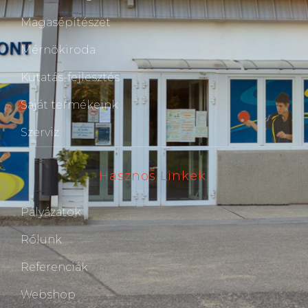
Magasépítészet
Mérnökiroda
Kutatás-fejlesztés
Saját termékeink
Szerviz
Hasznos Linkek
Pályázatok
Rólunk
Referenciák
Webshop