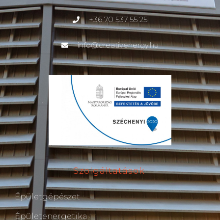
+36 70 537 55 25
info@creativenergy.hu
Szolgáltatások
Épületgépészet
Épületenergetika