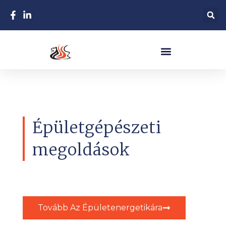
Épületgépészeti
megoldások
Tovább Az Épületenergetikára