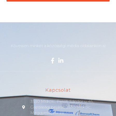
Kövessen minket a közösségi média oldalainkon is!
Kapcsolat
3530 Miskolc, Petőfi Sándor u. 45.,
Gazdasági bejárat: 3530 Miskolc,
Meggyesalja u. 28.