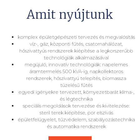
Amit nyújtunk
komplex épületgépészeti tervezés és megvalósítás
víz-, gáz, központi fűtés, csatornahálózat,
hőszivattyús rendszerek kiépítése a legkorszerűbb
technológiák alkalmazásával
megújuló, innovatív technológiák: napelemes
áramtermelés 500 kVA-ig, napkollektoros
rendszerek, hőszivattyú telepítés, biomassza
tüzelésű fűtés
egyedi igényekre tervezett, környezetbarát klíma-,
és légtechnika
speciális megoldások tervezése és kivitelezése:
steril terek kiépítése, por elszívás
épületfelügyelet, tűzvédelem, szabályozástechnika
és automatika rendszerek