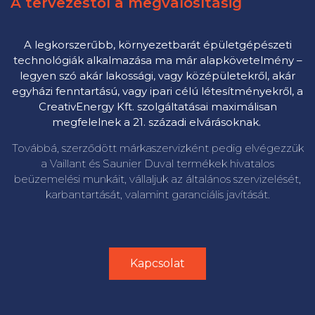
A tervezéstől a megvalósításig
A legkorszerűbb, környezetbarát épületgépészeti
technológiák alkalmazása ma már alapkövetelmény –
legyen szó akár lakossági, vagy középületekről, akár
egyházi fenntartású, vagy ipari célú létesítményekről, a
CreativEnergy Kft. szolgáltatásai maximálisan
megfelelnek a 21. századi elvárásoknak.
Továbbá, s
zerződött márkaszervizként pedig elvégezzük
a Vaillant és Saunier Duval termékek hivatalos
beüzemelési munkáit, vállaljuk az általános szervizelését,
karbantartását, valamint garanciális javítását.
Kapcsolat